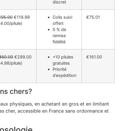
discret
195.00
€119.99
Colis suivi
€75.01
4.00/pilule)
offert
5 % de
remise
fidélité
460.00
€299.00
+10 pilules
€161.00
4.98/pilule)
gratuites
Priorité
d’expédition
ins chers?
aux physiques, en achetant en gros et en limitant
pas cher, accessible en France sans ordonnance et
osologie