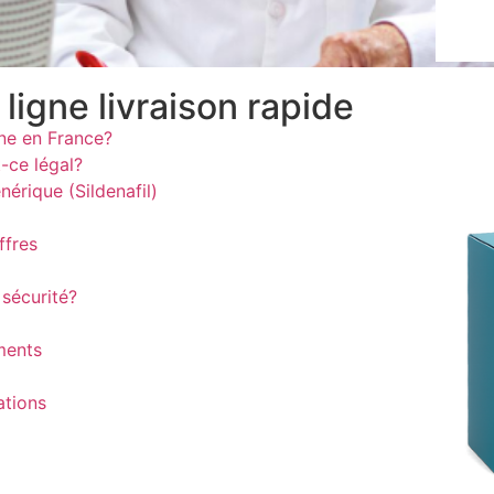
igne livraison rapide
ne en France?
-ce légal?
nérique (Sildenafil)
ffres
 sécurité?
ements
ations