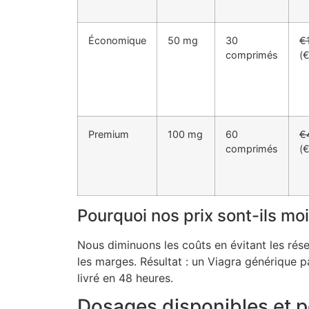
Économique
50 mg
30
€
comprimés
(€
Premium
100 mg
60
€
comprimés
(€
Pourquoi nos prix sont-ils mo
Nous diminuons les coûts en évitant les rése
les marges. Résultat : un Viagra générique 
livré en 48 heures.
Dosages disponibles et p