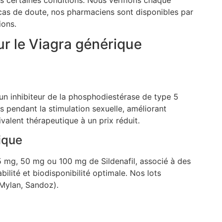
us certaines conditions. Nous vérifions chaque
cas de doute, nos pharmaciens sont disponibles par
ions.
ur le Viagra générique
a, un inhibiteur de la phosphodiestérase de type 5
nis pendant la stimulation sexuelle, améliorant
uivalent thérapeutique à un prix réduit.
ique
mg, 50 mg ou 100 mg de Sildenafil, associé à des
ilité et biodisponibilité optimale. Nos lots
 Mylan, Sandoz).