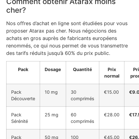
Comment obtenir Atarax moins
cher?
Nos offres d’achat en ligne sont étudiées pour vous
proposer Atarax pas cher. Nous négocions des
achats en gros auprès de fabricants européens
renommés, ce qui nous permet de vous transmettre
des tarifs réduits jusqu’à 60% du prix public.
Pack
Dosage
Quantité
Prix
Pr
normal
pro
Pack
10 mg
30
€15.00
€9.
Découverte
comprimés
Pack
25 mg
60
€28.00
€17.
Sérénité
comprimés
Pack
50 mg
100
€45.00
€26