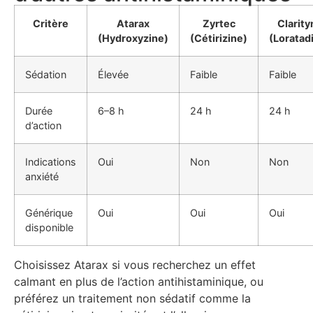
Critère
Atarax
Zyrtec
Clarity
(Hydroxyzine)
(Cétirizine)
(Loratad
Sédation
Élevée
Faible
Faible
Durée
6–8 h
24 h
24 h
d’action
Indications
Oui
Non
Non
anxiété
Générique
Oui
Oui
Oui
disponible
Choisissez Atarax si vous recherchez un effet
calmant en plus de l’action antihistaminique, ou
préférez un traitement non sédatif comme la